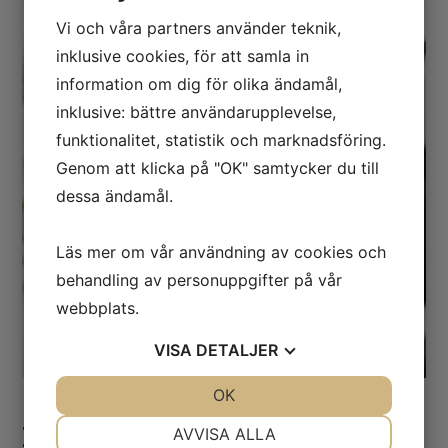
Vi och våra partners använder teknik,
inklusive cookies, för att samla in
information om dig för olika ändamål,
inklusive: bättre användarupplevelse,
funktionalitet, statistik och marknadsföring.
Genom att klicka på "OK" samtycker du till
dessa ändamål.
Läs mer om vår användning av cookies och
behandling av personuppgifter på vår
webbplats.
VISA
DETALJER
JA
NEJ
OK
JA
NEJ
NÖDVÄNDIG
INSTÄLLNINGAR
Psykoterapi & KBT-samtal
AVVISA ALLA